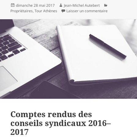
Publié
Auteur
Catégories
dimanche 28 mai 2017
Jean-Michel Autebert
le
sur Conseil synd
Propriétaires
,
Tour Athènes
Laisser un commentaire
Comptes rendus des
conseils syndicaux 2016–
2017