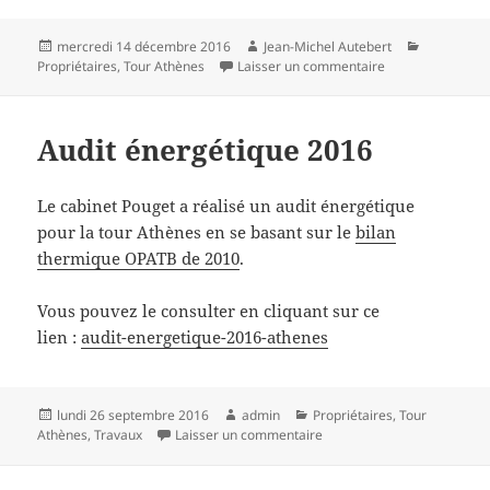
Publié
Auteur
Catégorie
mercredi 14 décembre 2016
Jean-Michel Autebert
le
sur Comptes rend
Propriétaires
,
Tour Athènes
Laisser un commentaire
Audit énergétique 2016
Le cabinet Pouget a réalisé un audit énergétique
pour la tour Athènes en se basant sur le
bilan
thermique OPATB de 2010
.
Vous pouvez le consulter en cliquant sur ce
lien :
audit-energetique-2016-athenes
Publié
Auteur
Catégories
lundi 26 septembre 2016
admin
Propriétaires
,
Tour
le
sur Audit énergétique 2016
Athènes
,
Travaux
Laisser un commentaire