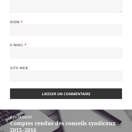
NOM
*
E-MAIL
*
SITE WEB
Navigation
PRÉCÉDENT
de
Comptes rendus des conseils syndicaux
Article
l’article
2015–2016
précédent :